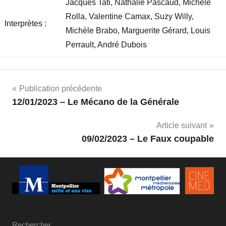
Jacques Tati, Nathalie Pascaud, Michèle
Rolla, Valentine Camax, Suzy Willy,
Interprètes :
Michèle Brabo, Marguerite Gérard, Louis
Perrault, André Dubois
Navigation
Publication précédente
12/01/2023 – Le Mécano de la Générale
de
Article suivant
l’article
09/02/2023 – Le Faux coupable
Rechercher