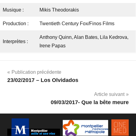
Musique :
Mikis Theodorakis
Production :
Twentieth Century Fox/Finos Films
Anthony Quinn, Alan Bates, Lila Kedrova,
Interprètes :
Irene Papas
Navigation
Publication précédente
23/02/2017 – Los Olvidados
de
Article suivant
l’article
09/03/2017- Que la bête meure