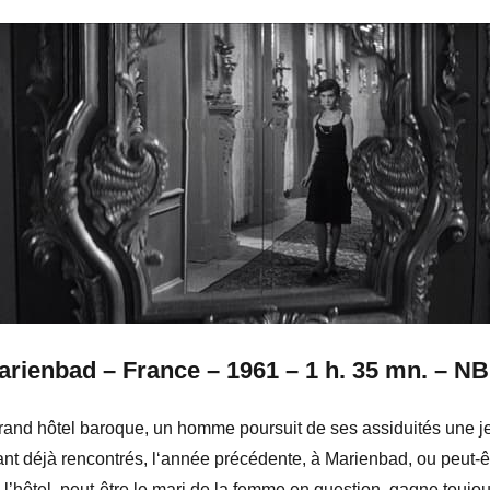
arienbad – France – 1961 – 1 h. 35 mn. – NB
grand hôtel baroque, un homme poursuit de ses assiduités une j
rtant déjà rencontrés, l‘année précédente, à Marienbad, ou peut-ê
 l’hôtel, peut-être le mari de la femme en question, gagne toujo