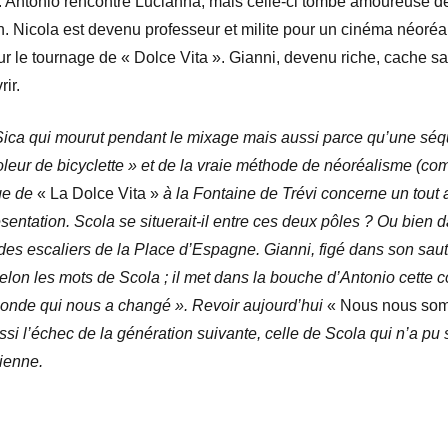
s. Antonio rencontre Lucianna, mais celle-ci tombe amoureuse d
n. Nicola est devenu professeur et milite pour un cinéma néoréa
 sur le tournage de « Dolce Vita ». Gianni, devenu riche, cache 
rir.
e Sica qui mourut pendant le mixage mais aussi parce qu’une sé
oleur de bicyclette » et de la vraie méthode de néoréalisme (co
age de
« La Dolce Vita »
à la Fontaine de Trévi concerne un tout
ésentation. Scola se situerait-il entre ces deux pôles ? Ou bien
es escaliers de la Place d’Espagne. Gianni, figé dans son saut
elon les mots de Scola ; il met dans la bouche d’Antonio cette
monde qui nous a changé ». Revoir aujourd’hui
« Nous nous som
si l’échec de la génération suivante, celle de Scola qui n’a pu s
nienne.