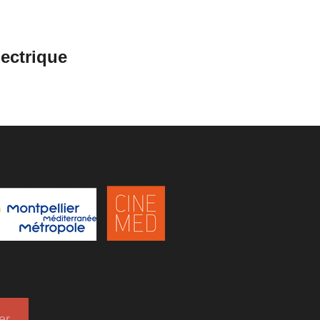
lectrique
er