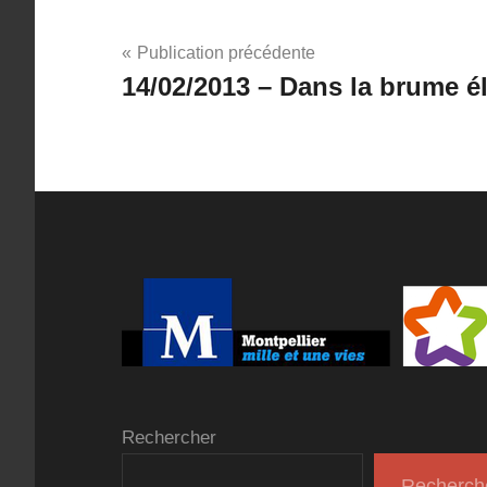
Navigation
Publication précédente
14/02/2013 – Dans la brume é
de
l’article
Rechercher
Recherch